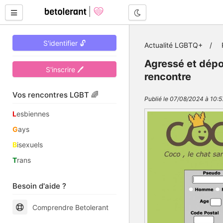
Mode nuit
S'identifier 🔓
Actualité LGBTQ+
Agressé et dépou
S'inscrire 🖊
rencontre
Vos rencontres LGBT 🌈
Publié le 07/08/2024 à 10:5
L
esbiennes
G
ays
B
isexuels
T
rans
Besoin d'aide ?
Comprendre Betolerant