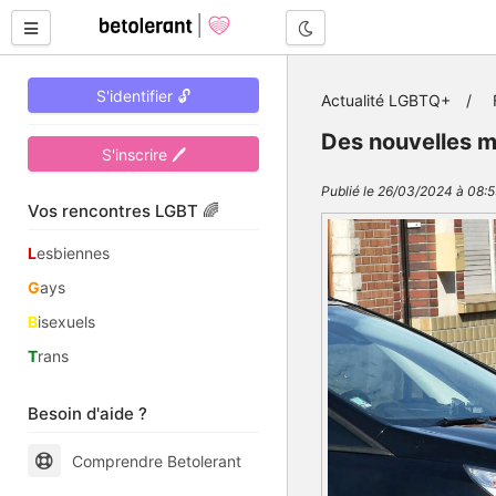
Mode nuit
S'identifier 🔓
Actualité LGBTQ+
Des nouvelles m
S'inscrire 🖊
Publié le 26/03/2024 à 08:5
Vos rencontres LGBT 🌈
L
esbiennes
G
ays
B
isexuels
T
rans
Besoin d'aide ?
Comprendre Betolerant