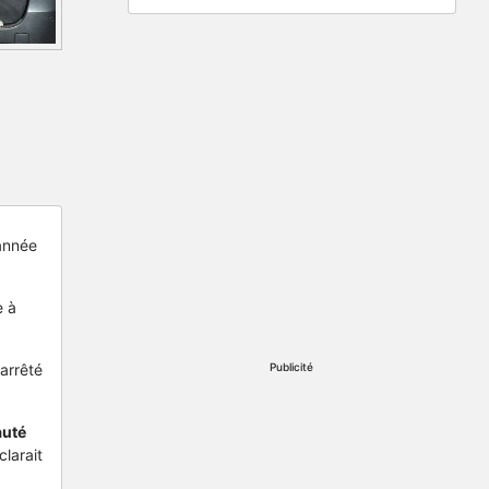
'année
e à
 arrêté
Publicité
uté
clarait