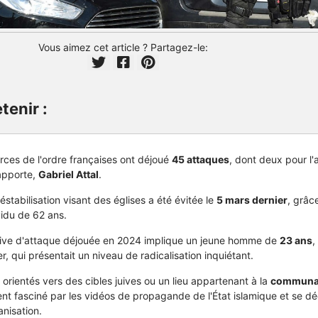
Vous aimez cet article ? Partagez-le:
tenir :
orces de l'ordre françaises ont déjoué
45 attaques
, dont deux pour l
apporte,
Gabriel Attal
.
stabilisation visant des églises a été évitée le
5 mars dernier
, grâc
ividu de 62 ans.
tive d'attaque déjouée en 2024 implique un jeune homme de
23 ans
,
er, qui présentait un niveau de radicalisation inquiétant.
 orientés vers des cibles juives ou un lieu appartenant à la
communa
ment fasciné par les vidéos de propagande de l'État islamique et se dé
nisation.