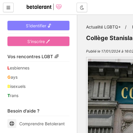
Mode nuit
S'identifier 🔓
Actualité LGBTQ+
Collège Stanisl
S'inscrire 🖊
Publié le 17/01/2024 à 16:02
Vos rencontres LGBT 🌈
L
esbiennes
G
ays
B
isexuels
T
rans
Besoin d'aide ?
Comprendre Betolerant