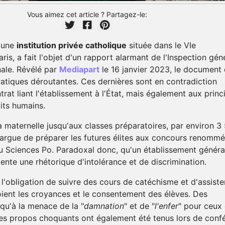
Vous aimez cet article ? Partagez-le:
, une
institution privée catholique
située dans le VIe
is, a fait l'objet d'un rapport alarmant de l'Inspection gén
nale. Révélé par
Mediapart
le 16 janvier 2023, le document
tiques déroutantes. Ces dernières sont en contradiction
trat liant l'établissement à l'État, mais également aux princ
its humains.
a maternelle jusqu'aux classes préparatoires, par environ 3
 targue de préparer les futures élites aux concours renommé
u Sciences Po. Paradoxal donc, qu'un établissement généra
ente une rhétorique d'intolérance et de discrimination.
l'obligation de suivre des cours de catéchisme et d'assiste
ient les croyances et le consentement des élèves. Des
squ'à la menace de la "
damnation
" et de "
l'enfer
" pour ceux 
Des propos choquants ont également été tenus lors de conf