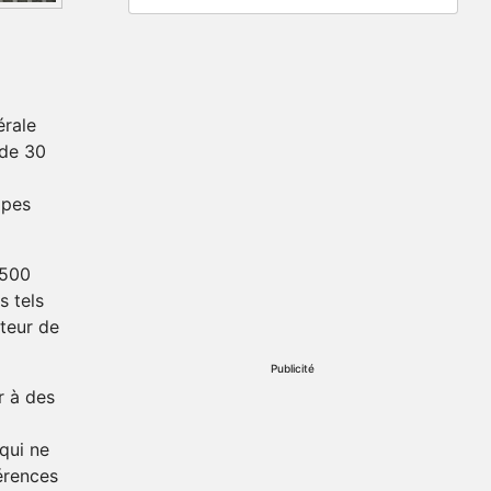
érale
 de 30
ipes
 500
s tels
teur de
Publicité
r à des
qui ne
érences