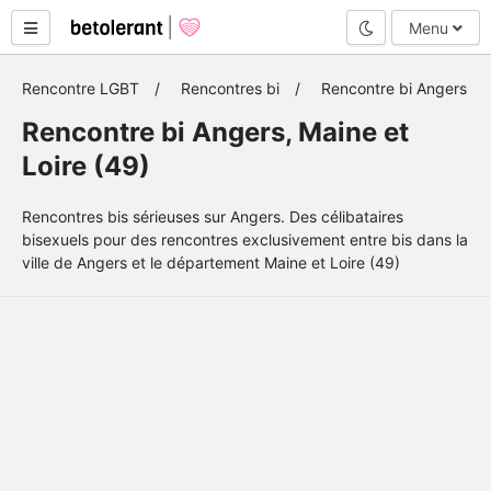
Mode nuit
Menu
Rencontre LGBT
Rencontres bi
Rencontre bi Angers
Rencontre bi Angers, Maine et
Loire (49)
Rencontres bis sérieuses sur Angers. Des célibataires
bisexuels pour des rencontres exclusivement entre bis dans la
ville de Angers et le département Maine et Loire (49)