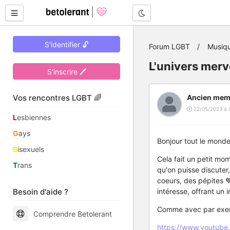
Mode nuit
S'identifier 🔓
Forum LGBT
Musiq
L'univers merv
S'inscrire 🖊
Vos rencontres LGBT 🌈
Ancien mem
22/05/2023 à 
L
esbiennes
G
ays
Bonjour tout le monde
B
isexuels
Cela fait un petit mo
T
rans
qu'on puisse discuter
coeurs, des pépites 
Besoin d'aide ?
intéresse, offrant un
Comme avec par exemp
Comprendre Betolerant
https://www.youtub