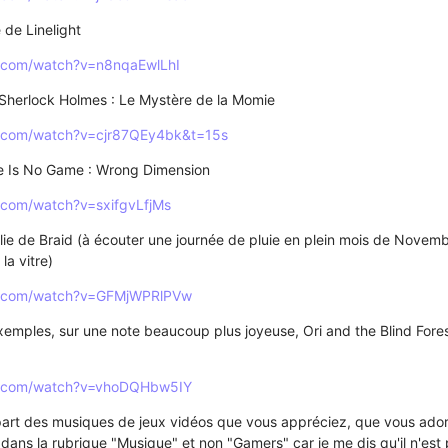
de Linelight
e.com/watch?v=n8nqaEwlLhI
 Sherlock Holmes : Le Mystère de la Momie
e.com/watch?v=cjr87QEy4bk&t=15s
e Is No Game : Wrong Dimension
.com/watch?v=sxifgvLfjMs
ie de Braid (à écouter une journée de pluie en plein mois de Novem
la vitre)
e.com/watch?v=GFMjWPRlPVw
 exemples, sur une note beaucoup plus joyeuse, Ori and the Blind Fore
e.com/watch?v=vhoDQHbw5IY
 part des musiques de jeux vidéos que vous appréciez, que vous ado
a dans la rubrique "Musique" et non "Gamers" car je me dis qu'il n'es