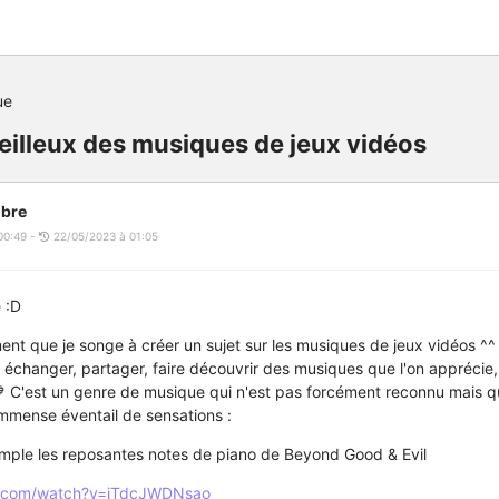
ue
eilleux des musiques de jeux vidéos
bre
00:49 -
22/05/2023 à 01:05
 :D
ment que je songe à créer un sujet sur les musiques de jeux vidéos ^^ 
, échanger, partager, faire découvrir des musiques que l'on apprécie
 C'est un genre de musique qui n'est pas forcément reconnu mais qu
 immense éventail de sensations :
le les reposantes notes de piano de Beyond Good & Evil
e.com/watch?v=jTdcJWDNsao