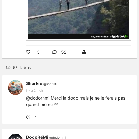
13
52
52 blablas
Sharkie
@sharkie
il y a 2 mois
@dodornmi Merci la dodo mais je ne le ferais pas
quand même ^^
1
DodoRéMi
@dodornmi