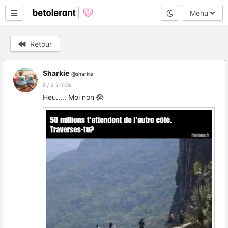
Mode nuit
Menu
Retour
Sharkie
@sharkie
il y a 2 mois
Heu..... Moi non 😱