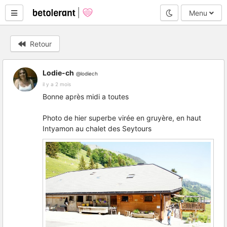
Mode nuit
Menu
Retour
Lodie-ch
@lodiech
il y a 2 mois
Bonne après midi a toutes
Photo de hier superbe virée en gruyère, en haut
Intyamon au chalet des Seytours