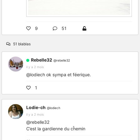
9
51
51 blablas
Rebelle32
@rebelle32
il y a 2 mois
@lodiech ok sympa et féerique.
1
Lodie-ch
@lodiech
il y a 2 mois
@rebelle32
C’est la gardienne du cĥemin