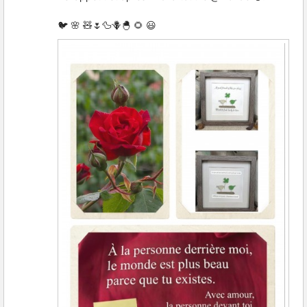
🐦 🌸 🧸🌷🦆🪻🐣 🌻 😃