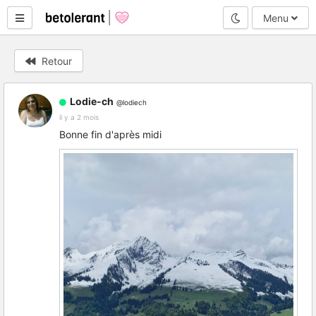
Mode nuit
Menu
Retour
Lodie-ch
@lodiech
il y a 2 mois
Bonne fin d'après midi