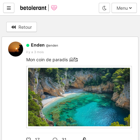
Mode nuit
Menu
Retour
Enden
@enden
il y a 3 mois
Mon coin de paradis 🤗🥰
17
31