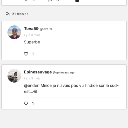
31 blablas
Tova59
@tova59
il y a 3 mois
Superbe
1
Epinesauvage
@epinesauvage
il y a 3 mois
@enden Mince je n'avais pas vu l'indice sur le sud-
est...😅
1