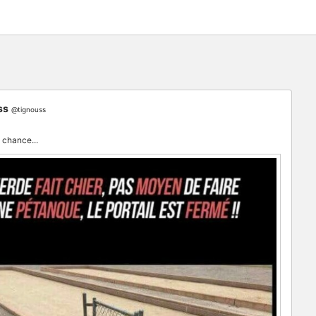
ss
@tignouss
e chance...