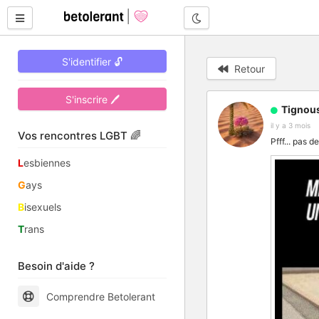
Mode nuit
S'identifier 🔓
Retour
S'inscrire 🖊
Tignou
il y a 3 mois
Vos rencontres LGBT 🌈
Pfff... pas d
L
esbiennes
G
ays
B
isexuels
T
rans
Besoin d'aide ?
Comprendre Betolerant