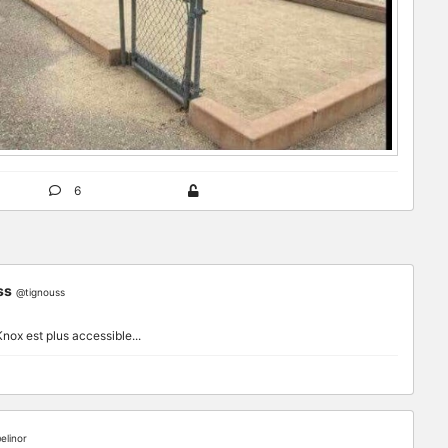
6
ss
@tignouss
ox est plus accessible...
elinor