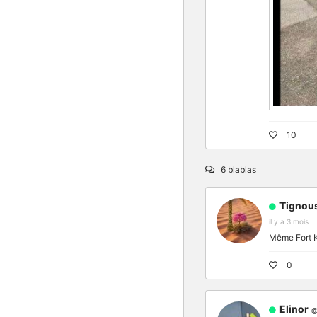
10
6 blablas
Tignou
il y a 3 mois
Même Fort Kn
0
Elinor
@