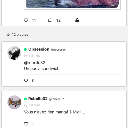
11
12
12 blablas
Obsession
@obsession
il y a 3 mois
@rebelle32
Un pauv' sandwich
0
Rebelle32
@rebelle32
il y a 3 mois
Vous n'avez rien mangé à Midi....
1