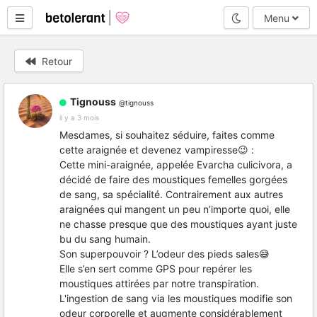
Mode nuit
Menu
Retour
Tignouss
@tignouss
il y a 3 mois
Mesdames, si souhaitez séduire, faites comme
cette araignée et devenez vampiresse😉 :
Cette mini-araignée, appelée Evarcha culicivora, a
décidé de faire des moustiques femelles gorgées
de sang, sa spécialité. Contrairement aux autres
araignées qui mangent un peu n’importe quoi, elle
ne chasse presque que des moustiques ayant juste
bu du sang humain.
Son superpouvoir ? L’odeur des pieds sales😅
Elle s’en sert comme GPS pour repérer les
moustiques attirées par notre transpiration.
L'ingestion de sang via les moustiques modifie son
odeur corporelle et augmente considérablement