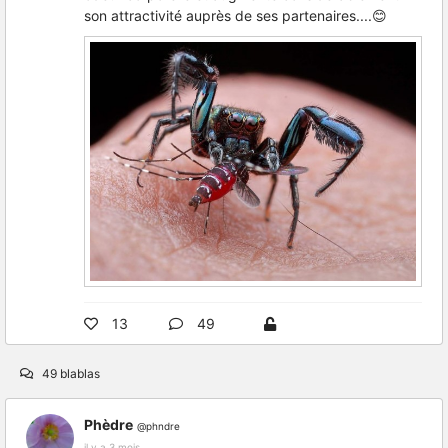
son attractivité auprès de ses partenaires....😊
13
49
49 blablas
Phèdre
@phndre
il y a 3 mois