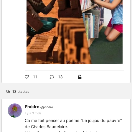
11
13
13 blablas
Phèdre
@phndre
il y a 3 mois
Ca me fait penser au poème "Le joujou du pauvre"
de Charles Baudelaire.