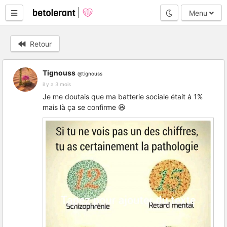
Mode nuit
Menu
Retour
Tignouss
@tignouss
il y a 3 mois
Je me doutais que ma batterie sociale était à 1%
mais là ça se confirme 😆