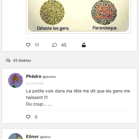
11
45
45 blablas
Phèdre
@phndre
il y a 3 mois
La petite voix dans ma tête me dit que les gens me
haïssent !!!
Du coup... ...
0
Elinor
@elinor