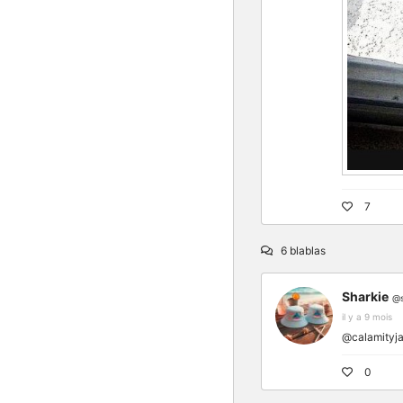
7
6 blablas
Sharkie
@s
il y a 9 mois
@calamityja
0