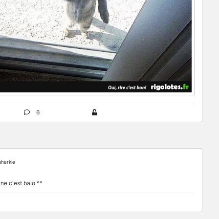
6
harkie
ne c'est balo ^^