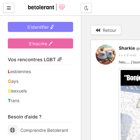
Mode nuit
S'identifier 🔓
Retour
S'inscrire 🖊
Sharkie
@s
il y a 9 mois
Vos rencontres LGBT 🌈
heu..... j'ouv
L
esbiennes
G
ays
B
isexuels
T
rans
Besoin d'aide ?
Comprendre Betolerant