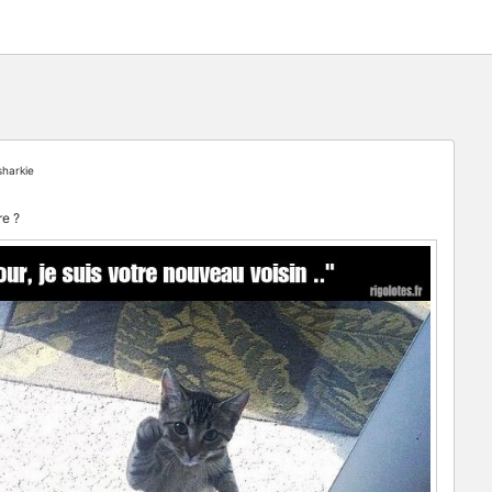
harkie
re ?