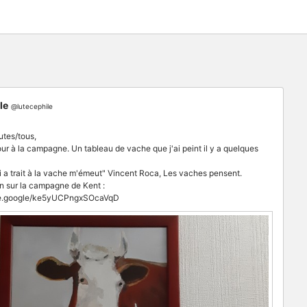
le
@lutecephile
utes/tous,
our à la campagne. Un tableau de vache que j'ai peint il y a quelques
i a trait à la vache m'émeut" Vincent Roca, Les vaches pensent.
 sur la campagne de Kent :
are.google/ke5yUCPngxSOcaVqD