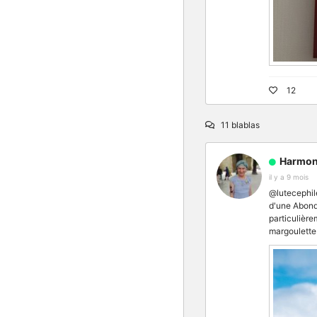
12
11 blablas
Harmon
il y a 9 mois
@lutecephile
d'une Abond
particulière
margoulette