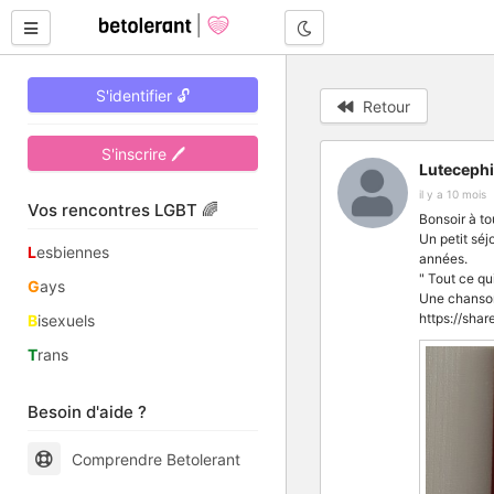
Mode nuit
S'identifier 🔓
Retour
S'inscrire 🖊
Lutecephi
il y a 10 mois
Vos rencontres LGBT 🌈
Bonsoir à to
Un petit séj
L
esbiennes
années.
" Tout ce qu
G
ays
Une chanson
https://sh
B
isexuels
T
rans
Besoin d'aide ?
Comprendre Betolerant