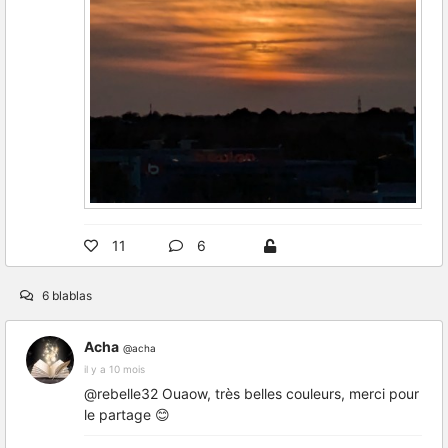
11
6
6 blablas
Acha
@acha
il y a 10 mois
@rebelle32 Ouaow, très belles couleurs, merci pour
le partage 😊