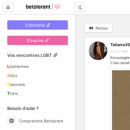
Mode nuit
S'identifier 🔓
Retour
S'inscrire 🖊
Tatiana35
il y a 11 mois
Vos rencontres LGBT 🌈
Encouragée p
C'est censé 
L
esbiennes
G
ays
B
isexuels
T
rans
Besoin d'aide ?
Comprendre Betolerant