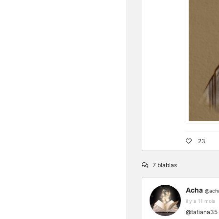
23
7 blablas
Acha
@ach
il y a 11 mois
@tatiana35 