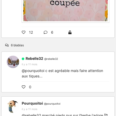
12
6
6 blablas
Rebelle32
@rebelle32
il y a 11 mois
@pourquoitoi c est agréable mais faire attention
aux tiques...
0
Pourquoitoi
@pourquoitoi
il y a 11 mois
@rebelle32 marché pieds nus sur l'herbe j'adore 🥰