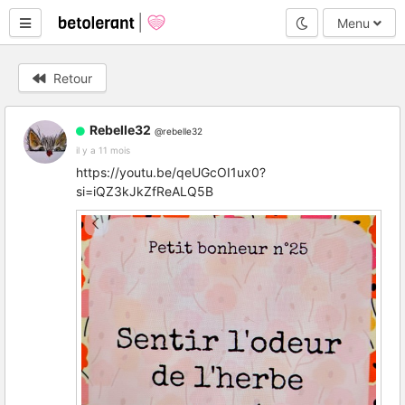
Mode nuit
Menu
Retour
Rebelle32
@rebelle32
il y a 11 mois
https://youtu.be/qeUGcOI1ux0?
si=iQZ3kJkZfReALQ5B