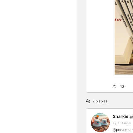
13
7 blablas
Sharkie
@s
il y a 11 mois
@pocaloca C