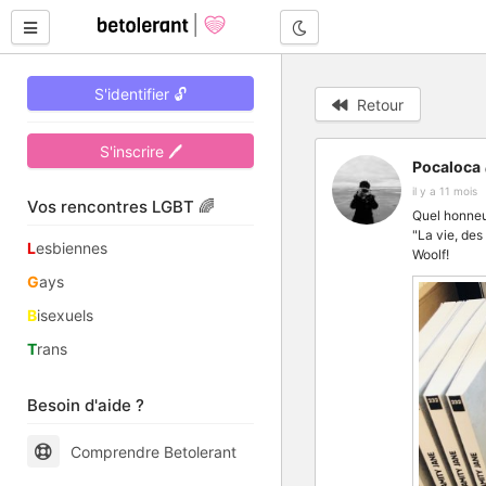
Mode nuit
S'identifier 🔓
Retour
S'inscrire 🖊
Pocaloca
il y a 11 mois
Vos rencontres LGBT 🌈
Quel honneur
"La vie, des
L
esbiennes
Woolf!
G
ays
B
isexuels
T
rans
Besoin d'aide ?
Comprendre Betolerant