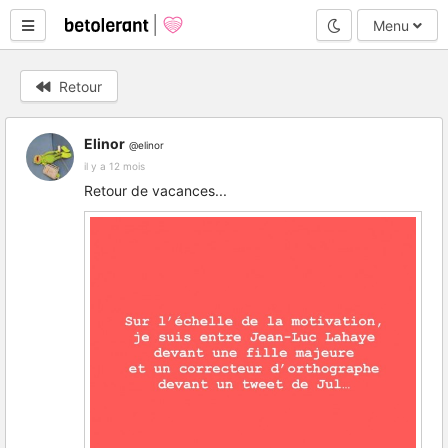
Mode nuit
Menu
Retour
Elinor
@elinor
il y a 12 mois
Retour de vacances...