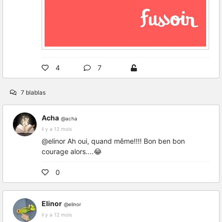
4
7
7 blablas
Acha
@acha
il y a 12 mois
@elinor Ah oui, quand même!!!! Bon ben bon
courage alors....😂
0
Elinor
@elinor
il y a 12 mois