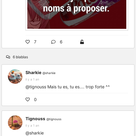
7
6
6 blablas
Sharkie
@sharkie
il y a 1 an
@tignouss Mais tu es, tu es.... trop forte ^^
0
Tignouss
@tignouss
il y a 1 an
@sharkie