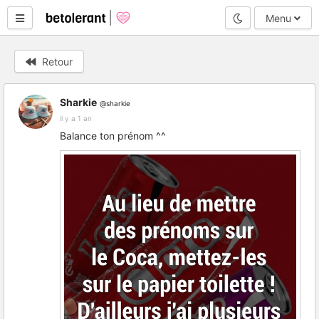
Mode nuit
Menu
Retour
Sharkie
@sharkie
il y a 1 an
Balance ton prénom ^^