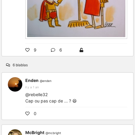
9
6
6 blablas
Enden
@enden
il y a 1 an
@rebelle32
Cap ou pas cap de ... ? 😆
0
McBright
@mcbright