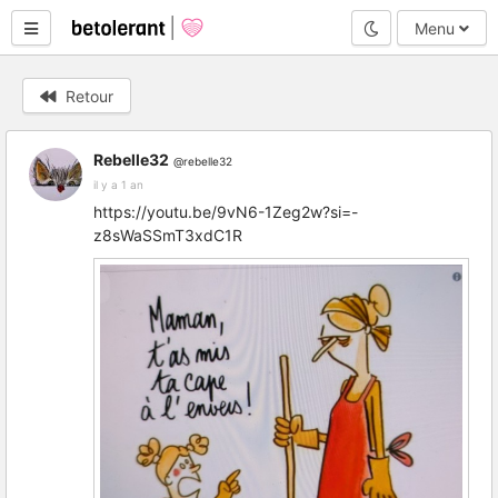
Mode nuit
Menu
Retour
Rebelle32
@rebelle32
il y a 1 an
https://youtu.be/9vN6-1Zeg2w?si=-
z8sWaSSmT3xdC1R