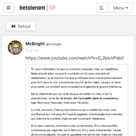
Mode nuit
Menu
Retour
McBright
@mcbright
il y a 1 an
https://www.youtube.com/watch?v=D_2bluVPsb0