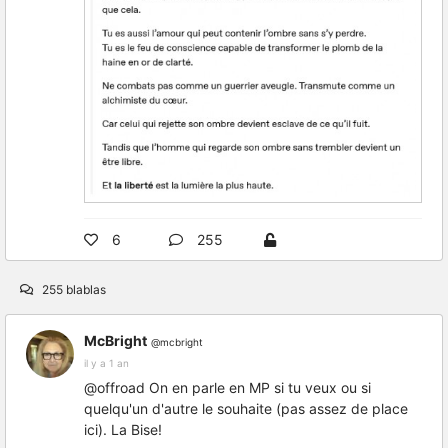
6
255
255 blablas
McBright
@mcbright
il y a 1 an
@offroad On en parle en MP si tu veux ou si
quelqu'un d'autre le souhaite (pas assez de place
ici). La Bise!