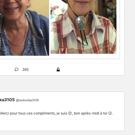
265
ka3105
@tashunka3105
rci pour tous ces compliments, je suis 😊, bon après-midi à toi 😉.