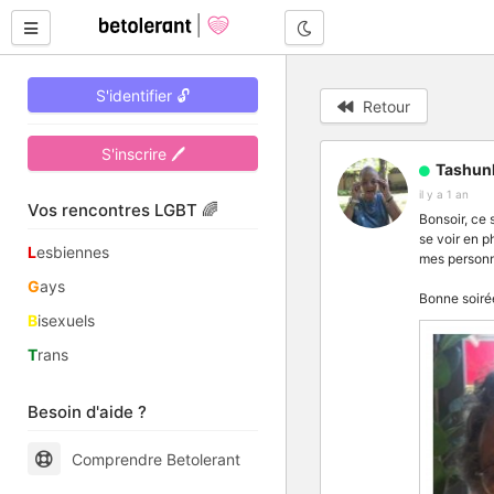
Mode nuit
S'identifier 🔓
Retour
S'inscrire 🖊
Tashun
il y a 1 an
Vos rencontres LGBT 🌈
Bonsoir, ce 
se voir en p
L
esbiennes
mes personna
G
ays
Bonne soiré
B
isexuels
T
rans
Besoin d'aide ?
Comprendre Betolerant