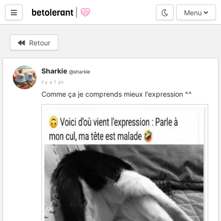
Mode nuit
Menu
Retour
Sharkie
@sharkie
il y a 1 an
Comme ça je comprends mieux l'expression ^^