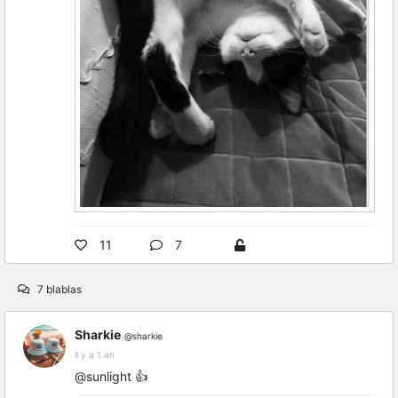
11
7
7 blablas
Sharkie
@sharkie
il y a 1 an
@sunlight 👍