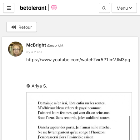
Mode nuit
Menu
Retour
McBright
@mcbright
il y a 2 ans
https://www.youtube.com/watch?v=5P1ImVJM3pg
© Ariya S.