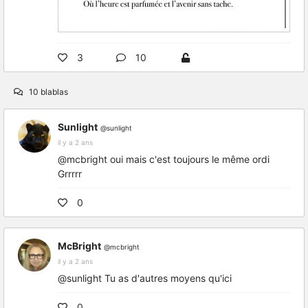
3
10
10 blablas
Sunlight
@sunlight
il y a 2 ans
@mcbright oui mais c'est toujours le même ordi
Grrrrr
0
McBright
@mcbright
il y a 2 ans
@sunlight Tu as d'autres moyens qu'ici
0