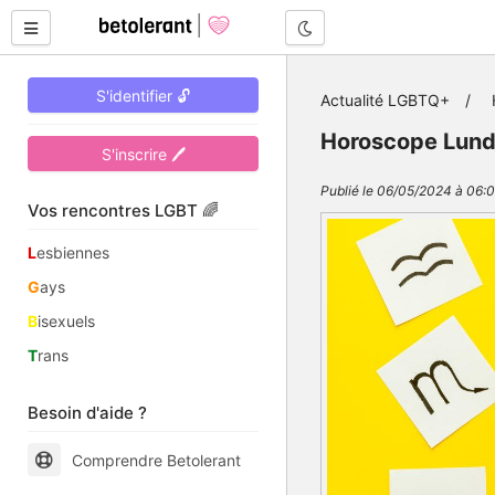
Mode nuit
S'identifier 🔓
Actualité LGBTQ+
Horoscope Lundi
S'inscrire 🖊
Publié le 06/05/2024 à 06:0
Vos rencontres LGBT 🌈
L
esbiennes
G
ays
B
isexuels
T
rans
Besoin d'aide ?
Comprendre Betolerant